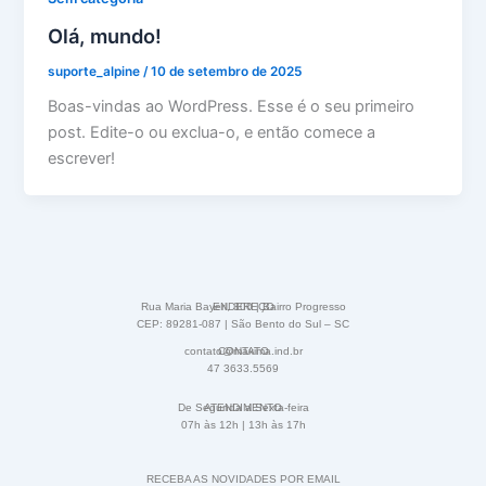
Olá, mundo!
suporte_alpine
/
10 de setembro de 2025
Boas-vindas ao WordPress. Esse é o seu primeiro
post. Edite-o ou exclua-o, e então comece a
escrever!
Rua Maria Bayerl, 300 | Bairro Progresso
ENDEREÇO
CEP: 89281-087 | São Bento do Sul – SC
contato@maxima.ind.br
CONTATO
47 3633.5569
De Segunda a Sexta-feira
ATENDIMENTO
07h às 12h | 13h às 17h
RECEBA AS NOVIDADES POR EMAIL