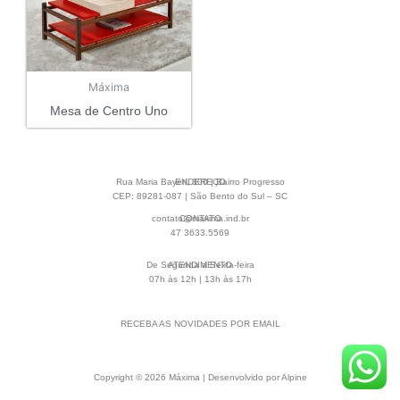
Máxima
Mesa de Centro Uno
Rua Maria Bayerl, 300 | Bairro Progresso
ENDEREÇO
CEP: 89281-087 | São Bento do Sul – SC
contato@maxima.ind.br
CONTATO
47 3633.5569
De Segunda a Sexta-feira
ATENDIMENTO
07h às 12h | 13h às 17h
RECEBA AS NOVIDADES POR EMAIL
Copyright © 2026 Máxima | Desenvolvido por Alpine