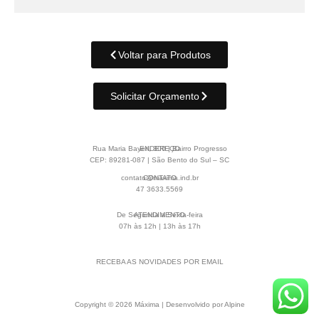
Voltar para Produtos
Solicitar Orçamento
Rua Maria Bayerl, 300 | Bairro Progresso
ENDEREÇO
CEP: 89281-087 | São Bento do Sul – SC
contato@maxima.ind.br
CONTATO
47 3633.5569
De Segunda a Sexta-feira
ATENDIMENTO
07h às 12h | 13h às 17h
RECEBA AS NOVIDADES POR EMAIL
Copyright © 2026 Máxima | Desenvolvido por Alpine