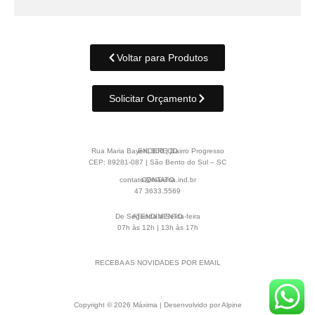
Voltar para Produtos
Solicitar Orçamento
Rua Maria Bayerl, 300 | Bairro Progresso
ENDEREÇO
CEP: 89281-087 | São Bento do Sul – SC
contato@maxima.ind.br
CONTATO
47 3633.5569
De Segunda a Sexta-feira
ATENDIMENTO
07h às 12h | 13h às 17h
RECEBA AS NOVIDADES POR EMAIL
Copyright © 2026 Máxima | Desenvolvido por Alpine