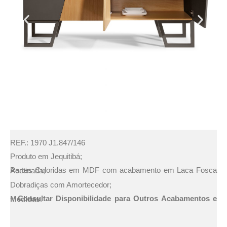
REF.: 1970 J1.847/146
Produto em Jequitibá;
Partes Coloridas em MDF com acabamento em Laca Fosca Acetinada;
Dobradiças com Amortecedor;
–
Consultar Disponibilidade para Outros Acabamentos e Medidas
.