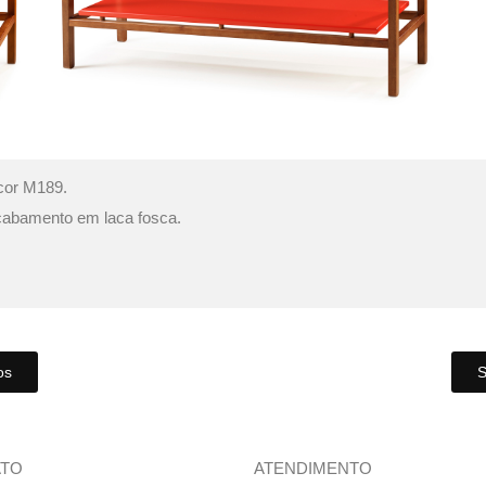
cor M189.
cabamento em laca fosca.
os
S
ATO
ATENDIMENTO