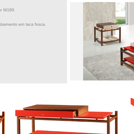
or M189.
abamento em laca fosca.