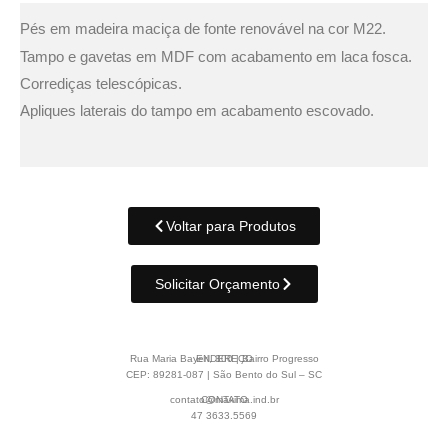
Pés em madeira maciça de fonte renovável na cor M22.
Tampo e gavetas em MDF com acabamento em laca fosca.
Corrediças telescópicas.
Apliques laterais do tampo em acabamento escovado.
Voltar para Produtos
Solicitar Orçamento
Rua Maria Bayerl, 300 | Bairro Progresso
ENDEREÇO
CEP: 89281-087 | São Bento do Sul – SC
contato@maxima.ind.br
CONTATO
47 3633.5569